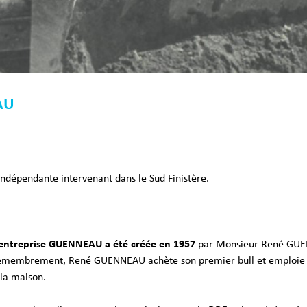
AU
 indépenda
nte intervenant dans le Sud Finistère.
’entreprise GUEN
NEAU a été créée en 1957
par Monsieur René GUEN
emembrement, René
GUENNEAU achète son premier bull et emploie c
 la maison.