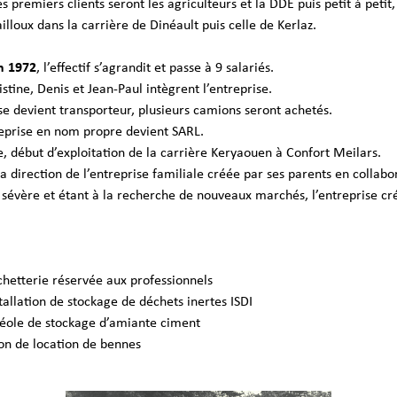
es premiers clients seront les agriculteurs et la DDE puis petit
à petit
ailloux dans la carrière de Dinéault puis celle de Kerlaz.
n 1972
, l’effectif s’agrandit et passe à 9 salariés.
ristine, Denis et Jean-Paul intègrent l’entreprise.
ise devient transporteur, plusieurs camions seron
t achetés.
reprise en nom propre devient SARL.
, début d’exploitation de la carrière Keryaouen à Confort Meilars.
 direction de l’entreprise familiale créée par ses parents en collabo
 sévère et étant à la recherche de nouveaux marchés, l’entreprise cr
hetterie réservée aux professionnels
tallation de stockage de déchets inertes ISDI
véole de stockage d’amiante ciment
ion de location de bennes